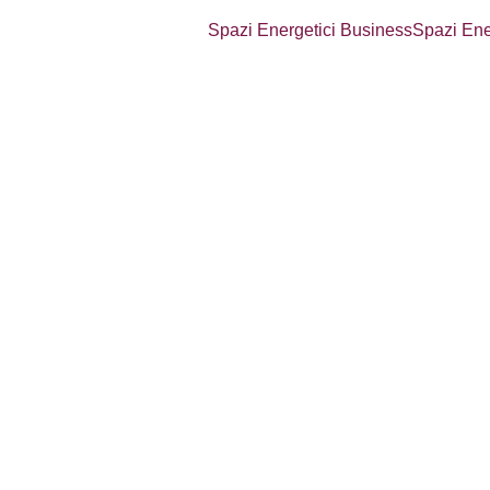
Spazi Energetici Business
Spazi Ener
te deine Email-Adresse h