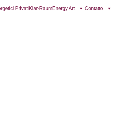
getici Privati
Klar-Raum
Energy Art
Contatto
ier unten ein